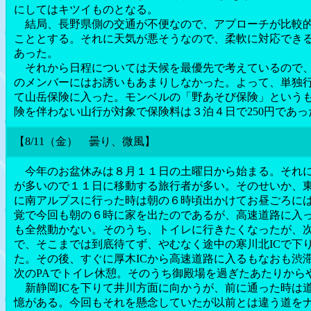
にしてはキツイものとなる。
結局、長野県側の交通が不便なので、アプローチが比較的
こととする。それに天気が悪そうなので、柔軟に対応でき
あった。
それから日程については天候を最優先で考えているので、
のメンバーにはお誘いもあまりしなかった。よって、単独
て山岳保険に入った。モンベルの「野あそび保険」という
険を伴わない山行が対象で保険料は３泊４日で250円であっ
【8/11（金） 曇り、微風】
今年のお盆休みは８月１１日の土曜日から始まる。それに
が多いので１１日に移動する旅行者が多い。そのせいか、
に南アルプスに行った時は朝の６時頃出かけてお昼ごろに
覚で今回も朝の６時に家を出たのであるが、高速道路に入
も全然動かない。そのうち、トイレに行きたくなったが、次
で、そこまでは到底待てず、やむなく途中の寒川北ICで下
た。その後、すぐに厚木ICから高速道路に入るもなおも渋
次のPAでトイレ休憩。そのうち御殿場を過ぎたあたりから
新静岡ICを下りて井川方面に向かうが、前に通った時は
憶がある。今回もそれを懸念していたが以前とは違う道を