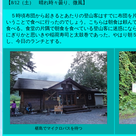
【8/12（土） 晴れ時々曇り、微風】
５時頃布団から起きるとあたりの登山客はすでに布団を片
いうことで食べに行ったのでしょう。こちらは朝食は頼ん
食べる。食堂の片隅で朝食を食べている登山客に迷惑にな
にぎりかと思いきや稲荷寿司と太鼓巻であった。やはり朝
し、今日のランチとする。
椹島でマイクロバスを待つ