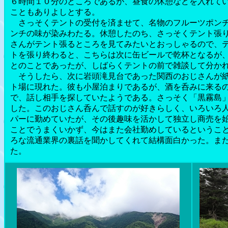
６時間１０分のところであるが、昼食の休憩などを入れて
こともありよしとする。
さっそくテントの受付を済ませて、名物のフルーツポンチ
ンチの味が染みわたる。休憩したのち、さっそくテント張
さんがテント張るところを見てみたいとおっしゃるので、
トを張り終わると、こちらは次に缶ビールで乾杯となるが
とのことであったが、しばらくテントの前で雑談して分か
そうしたら、次に岩頭滝見台であった関西のおじさんが紙
ト場に現れた。彼も小屋泊まりであるが、酒を呑みに来る
で、話し相手を探していたようである。さっそく「黒霧島
した。このおじさん呑んで話すのが好きらしく、いろいろ
パーに勤めていたが、その後趣味を活かして独立し商売を
ことでうまくいかず、今はまた会社勤めしているというこ
ろな流通業界の裏話を聞かしてくれて結構面白かった。ま
た。