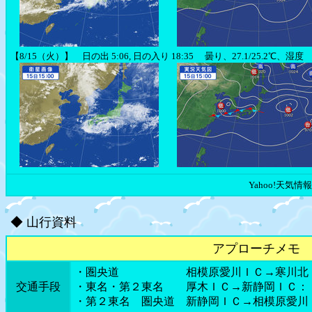
【8/15（火）】 日の出 5:06, 日の入り 18:35 曇り、27.1/25.2℃、湿度
Yahoo!天
◆ 山行資料
アプローチメモ
・圏央道 相模原愛川ＩＣ→寒川北ＩＣ
交通手段
・東名・第２東名 厚木ＩＣ→新静岡ＩＣ：
・第２東名 圏央道 新静岡ＩＣ→相模原愛川Ｉ