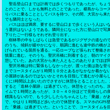
聖岳登山口までは計画では歩くつもりであったが、ちょう
とのことで、しかも無料とのことであった。椹島からコー
りバスに乗ることとしてバスを待つ。その間、大宮から来
でも隣同士となった。
バスはほぼ満席、要するに登山口まで歩くという人はいな
う選択はないようである。隣同士になった方に登山口で写
下りたご一行様もそれぞれ登り出す。
樹林帯の中をしばらくは急登であるがジグザクの道なので
のうち、傾斜が緩やかになり、順調に進むも途中鉄の橋が
げられている箇所を通る。一応ロープなど張られて整備さ
慎重に進む。そのうち、聖沢吊橋に到着すると、朝のマイ
憩していた。あの大宮から来た人ともこのあたりまでほぼ
聖沢吊橋は特に緊張もしなかったが、渡った後は急な登り
までコースタイムが１時間１０分とあるがなかなか着かな
小屋跡があるのではないかとそれを目指して進むが小屋ら
くに1時間以上歩いたのでさすがに休憩をとることとした。
すると「造林小屋跡」は過ぎていた。休憩をとったのち、
イムで１時間とあったが、３０～４０分ほどで見晴らしの
標識もないので、もう少ししたらちゃんとした「乗越」が
で、やはり１時間ほど歩いたので休憩する。スマホのGPS
た「乗越」は過ぎていた。ということで、コースタイムを