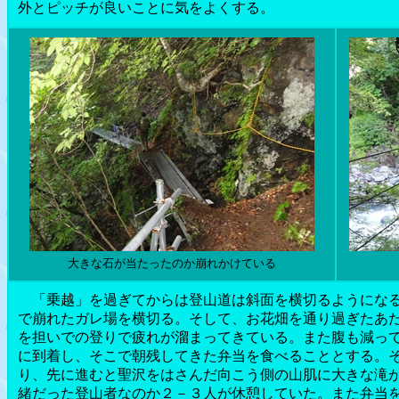
外とピッチが良いことに気をよくする。
大きな石が当たったのか崩れかけている
「乗越」を過ぎてからは登山道は斜面を横切るようになる
で崩れたガレ場を横切る。そして、お花畑を通り過ぎたあ
を担いでの登りで疲れが溜まってきている。また腹も減っ
に到着し、そこで朝残してきた弁当を食べることとする。
り、先に進むと聖沢をはさんだ向こう側の山肌に大きな滝
緒だった登山者なのか２－３人が休憩していた。また弁当