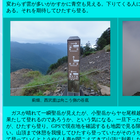
変わらず雲が多いがかすかに青空も見える。下りてくる人
ある。それを期待してひたすら登る。
薊畑、西沢渡は向こう側の谷底
ガスが晴れて一瞬聖岳が見えたが、小聖岳からヤセ尾根越
果たして登れるのであろうか、という気になる。一旦下っ
が、ひたすら登り。GPSで現在地を確認するも地図で見る
い。山頂まで休憩を我慢してひたすら登っていたがそのう
て登っていくとようやく人声が聞こえてきて山頂に到着し