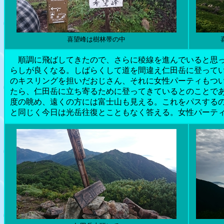
喜望峰は樹林帯の中
順調に飛ばしてきたので、さらに稜線を進んでいると思っ
らしが良くなる。しばらくして道を間違え仁田岳に登って
のキスリングを担いだおじさん、それに女性パーティもつ
たら、仁田岳に立ち寄るために登ってきているとのことで
度の眺め、遠くの方には富士山も見える。これをパスする
と同じく今日は光岳往復とこともなく答える。女性パーテ