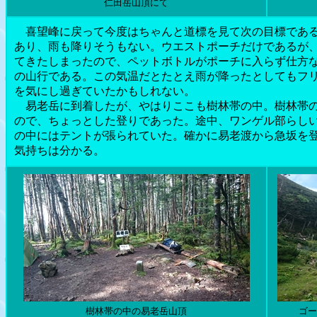
仁田岳山頂にて
喜望峰に戻って今度はちゃんと道標を見て次の目標である
あり、雨も降りそうもない。ウエストポーチだけであるが
てきたしまったので、ペットボトルがポーチに入らず仕方
の山行である。この気温だとたとえ雨が降ったとしてもフ
を気にし過ぎていたかもしれない。
易老岳に到着したが、やはりここも樹林帯の中。樹林帯の中
ので、ちょっとした登りであった。途中、ワンゲル部らし
の中にはテントが張られていた。確かに易老渡から急坂を
気持ちは分かる。
樹林帯の中の易老岳山頂
ゴー