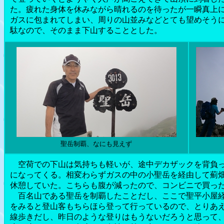
た。疲れた身体を休みながら晴れるのを待ったが一瞬真上
ガスに包まれてしまい、周りの山並みなどとても望めそう
駄なので、そのまま下山することとした。
聖岳制覇、なにも見えず
空荷での下山は気持ちも軽いが、途中デカザックを背負っ
になってくる。相変わらずガスの中の小聖岳を経由して薊
休憩していた。こちらも腹が減ったので、コンビニで買っ
百名山である聖岳を制覇したことだし、ここで聖平小屋経
をみると登山客もちらほら登って行っているので、とりあ
線歩きだし、昨日のような登りはもうないだろうと思って