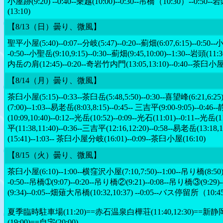
小屋跡(9:20) --0:40--乗越(10:00)--0:30--吊橋（10:30）--0:50-
(13:10)
【8/13（日）曇り、微風】
聖平小屋(5:40)--0:07--分岐(5:47)--0:20--薊畑(6:07,6:15)--0:50--
-0:50--小聖岳(9:10,9:15)--0:30--薊畑(9:45,10:00)--1:30--岩頭(11:3
内岳の肩(12:45)--0:20--奇岩竹内門(13:05,13:10)--0:40--茶臼小屋
【8/14（月）曇り、微風】
茶臼小屋(5:15)--0:33--茶臼岳(5:48,5:50)--0:30--喜望峰(6:21,6:25)
(7:00)--1:03--易老岳(8:03,8:15)--0:45-- 三吉平(9:00-9:05)--0:4
(10:09,10:40)--0:12--光岳(10:52)--0:09--光石(11:01)--0:11--光岳
平(11:38,11:40)--0:36--三吉平(12:16,12:20)--0:58--易老岳(13:18
(15:41)--1:03-- 茶臼小屋分岐(16:01)--0:09--茶臼小屋(16:10)
【8/15（火）曇り、微風】
茶臼小屋(6:10)--1:00--横窪沢小屋(7:10,7:50)--1:00--吊り橋(8:50
-0:50--吊橋➀(9:07)--0:20--吊り橋②(9:21)--0:08--吊り橋③(9:29
(9:34)--0:05--畑薙大吊橋(10:32,10:37) --0:05--バス停留所（
夏季臨時駐車場(11:20)==赤石温泉白樺荘(11:40,12:30)==新
(19:00)==自宅(20:00)