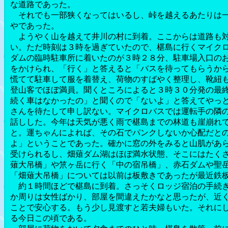
な道路であった。
それでも一部狭くなってはいるし、峠を越えるあたりは一
やであった。
ようやく山を越えて井川の村に到着。ここからは道路も対
い。ただ時刻は３時を過ぎていたので、椹島に行くマイク
ダムの臨時駐車所に着いたのが３時２８分、駐車場入口の
をかけられ、「行く」と答えると「バスを待ってもらうか
慌てて駐車して服を着替え、荷物のすばやく整理し、靴紐
登山客でほぼ満員。聞くところによると３時３０分発の最
続く車はなかったの」と聞くので「ないよ」と答えてやっ
さんを待たして申し訳ない。マイクロバスでは運転手の隣
話しした。今年は天気が悪く雨で椹島までの林道も崖崩れ
と。運ちゃんによれば、その石でパンクしないか心配だと
よ」ということであった。確かに窓の外をみると山肌があ
受けられるし、畑薙ダム湖はほぼ満水状態、そこにはたく
薙大吊橋」や笊ヶ岳に行く「中の宿吊橋」、赤石ダムや聖
「畑薙大吊橋」については以前は板敷きであったが最近鉄
約１時間ほどで椹島に到着。さっそくロッジ宿泊の手続き
か周りは女性ばかり、部屋を間違えたかなと思ったが、近
ことで安心する。もう少し見渡すと若夫婦もいた。それに
る今日この頃である。