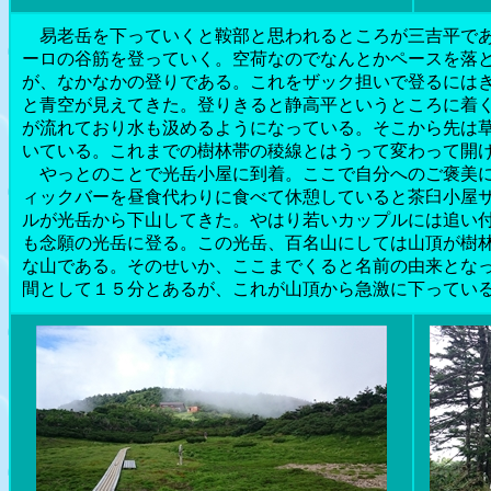
易老岳を下っていくと鞍部と思われるところが三吉平であ
ーロの谷筋を登っていく。空荷なのでなんとかペースを落
が、なかなかの登りである。これをザック担いで登るには
と青空が見えてきた。登りきると静高平というところに着
が流れており水も汲めるようになっている。そこから先は
いている。これまでの樹林帯の稜線とはうって変わって開
やっとのことで光岳小屋に到着。ここで自分へのご褒美に
ィックバーを昼食代わりに食べて休憩していると茶臼小屋
ルが光岳から下山してきた。やはり若いカップルには追い
も念願の光岳に登る。この光岳、百名山にしては山頂が樹
な山である。そのせいか、ここまでくると名前の由来とな
間として１５分とあるが、これが山頂から急激に下ってい