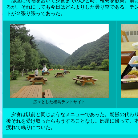
部屋に荷物をおいて夕食までのひと時、椹島を散策。前に
るが、それにしても今日はどんよりした曇り空である。テ
トが２張り張ってあった。
広々とした椹島テントサイト
夕食は以前と同じようなメニューであった。朝飯の代わり
後それを受け取ったらもうすることなし。部屋に帰って、
疲れて眠りについた。