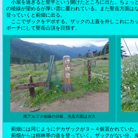
小屋を過ぎると聖平という開けたところに出た。ちょっと
の稜線が望めるが厚い雲に覆われている。また聖岳方面は
登っていくと薊畑に出る。
ここでザックをデポする。ザックの上蓋を外しこれにカッ
ポーチにして聖岳山頂を目指す。
南アルプス稜線の分岐、光岳方面はガス
薊畑には同じようにデカザックが３～４個置かれていた
薊畑からは樹林帯の道を登っていく。ザックがない分、身