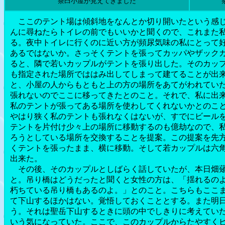
茶臼小屋が見えてきました
ここのテント場は傾斜地をなんとか切り開いたという感じ
んに尋ねたらトイレの前でもいいかと聞くので、これまた
る。夜中トイレに行くのに近い方が頻尿気味の私にとって
あるではないか。さっそくテントを張ってカッパやザック
ると、隣で若いカップルがテントを張り出した。そのカッ
も指定された場所でははみ出してしまって建てることが出
と、小屋の人からもともと上の方の場所をあてがわれてい
張れないのでここに移ってきたとのこと。それで、私に出
私のテントが張ってある場所を使わしてくれないかとのこ
やはり狭く私のテントも張れなくはないが、すでにビール
テントを片付け少々上の場所に移動するのも億劫なので、
ろうとしている場所を交換することを提案。この提案を先
くテントを張ったまま、横に移動。そして若カップルは六
出来た。
その後、そのカップルとしばらく話していたが、本日畑薙
と。吊り橋はどうだったと聞くと女性の方は、「揺れるの
朽ちている吊り橋もあるのよ。」とのこと。こちらもここ
て下山するほかはない。覚悟しておくこととする。また明
う。それは聖岳下山するときに頭の中でしきりに考えてい
いう気になっていた。ここで、このカップルからたやすく