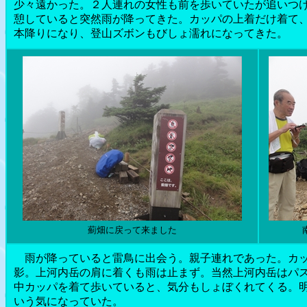
少々遠かった。２人連れの女性も前を歩いていたが追いつ
憩していると突然雨が降ってきた。カッパの上着だけ着て
本降りになり、登山ズボンもびしょ濡れになってきた。
薊畑に戻って来ました
雨が降っていると雷鳥に出会う。親子連れであった。カッ
影。上河内岳の肩に着くも雨は止まず。当然上河内岳はパ
中カッパを着て歩いていると、気分もしょぼくれてくる。
いう気になっていた。