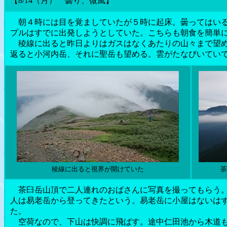
【8/14（月） 曇り、微風】
朝４時には目を覚ましていたが５時に起床。曇ってはいる
プルはすでに出発しようとしていた。こちらも朝食を簡単
稜線に出ると昨日よりはガスはなくあたりの山々まで望め
返ると小河内岳、それに聖岳も望める。雲がたなびいてい
稜線に出ると視界が開けていた
茶
茶臼岳山頂で二人連れのおばさんに写真を撮ってもらう。
人は易老岳から登ってきたという。易老岳に小屋はないは
た。
空荷なので、下山は快調に飛ばす。途中仁田池から木道も