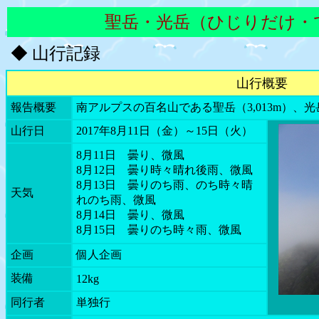
聖岳・光岳（ひじりだけ・
◆ 山行記録
山行概要
報告概要
南アルプスの百名山である聖岳（3,013m）、光
山行日
2017年8月11日（金）～15日（火）
8月11日 曇り、微風
8月12日 曇り時々晴れ後雨、微風
8月13日 曇りのち雨、のち時々晴
天気
れのち雨、微風
8月14日 曇り、微風
8月15日 曇りのち時々雨、微風
企画
個人企画
装備
12kg
同行者
単独行