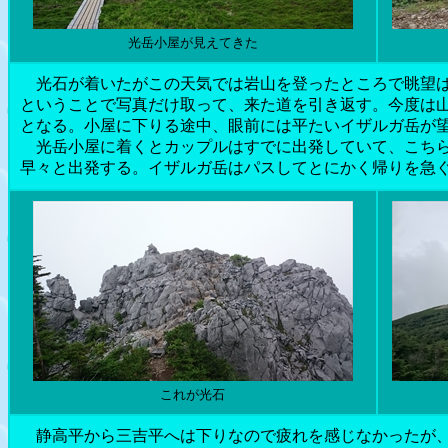
光岳小屋が見えてきた
光石が着いたがこの天気では岩山を登ったところで眺望は
ということで写真だけ取って、来た道を引き返す。今度は
となる。小屋に下りる途中、眼前には平たいイザルガ岳が
光岳小屋に着くとカップルはすでに出発していて、こちら
早々と出発する。イザルガ岳はパスしてとにかく帰りを急
これが光石
静高平から三吉平へは下りなので疲れを感じなかったが、