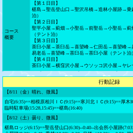
【第１日目】
椹島→聖岳登山口→聖沢吊橋→造林小屋跡→乗
泊）
【第２日目】
聖平小屋→薊畑→小聖岳→前聖岳→小聖岳→薊
コース
（テント泊）
概要
【第３日目】
茶臼小屋→茶臼岳→喜望峰→仁田岳→喜望峰→
易老岳→喜望峰→茶臼岳→茶臼小屋（テント泊
【第４日目】
茶臼小屋→横窪沢小屋→ウソッコ沢小屋→ヤレ
行動記録
【8/11（金）晴れ、微風】
自宅(6:35)==相模原相川ＩＣ(9:15)==寒川北ＩＣ(9:15)==厚木IC
臨時駐車場(15:28,15:45)==椹島(16:40)
【8/12（土）曇り、微風】
椹島ロッジ(6:15)==聖岳登山口(6:30)--0:40--出会所小屋跡(7:03)--1