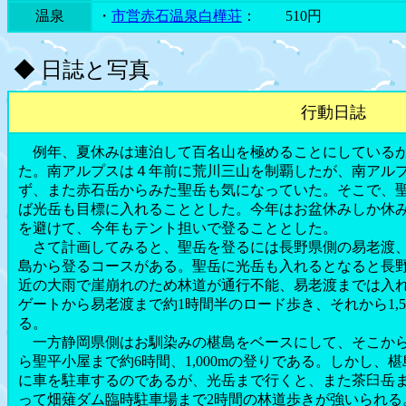
温泉
・
市営赤石温泉白樺荘
： 510円
◆ 日誌と写真
行動日誌
例年、夏休みは連泊して百名山を極めることにしているが
た。南アルプスは４年前に荒川三山を制覇したが、南アル
ず、また赤石岳からみた聖岳も気になっていた。そこで、
ば光岳も目標に入れることとした。今年はお盆休みしか休
を避けて、今年もテント担いで登ることとした。
さて計画してみると、聖岳を登るには長野県側の易老渡、
島から登るコースがある。聖岳に光岳も入れるとなると長
近の大雨で崖崩れのため林道が通行不能、易老渡までは入
ゲートから易老渡まで約1時間半のロード歩き、それから1,
る。
一方静岡県側はお馴染みの椹島をベースにして、そこから
ら聖平小屋まで約6時間、1,000mの登りである。しかし
に車を駐車するのであるが、光岳まで行くと、また茶臼岳
って畑薙ダム臨時駐車場まで2時間の林道歩きが強いられる