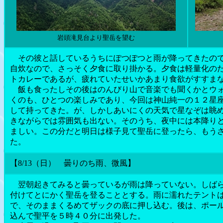
岩頭滝見台より聖岳を望む
その彼と話しているうちにぽつぽつと雨が降ってきたので
自炊なので、さっそく夕食に取り掛かる。夕食は軽量化の
トカレーであるが、疲れていたせいかあまり食欲がすすま
飯も食ったしその後はのんびり山で音楽でも聞くかとウォ
くのも、ひとつの楽しみであり、今回は神山純一の１２星
して持ってきた。が、しかしあいにくの天気で星なぞは眺
きながらでは雰囲気も出ない。そのうち、夜中には本降り
ましい。この分だと明日は様子見て聖岳に登ったら、もう
た。
【8/13（日） 曇りのち雨、微風】
翌朝起きてみると曇っているが雨は降っていない。しばら
付けてとにかく聖岳を登ることとする。雨に濡れたテント
で、そのままくるめてザックの底に押し込む。後は、ポー
込んで聖平を５時４０分に出発した。