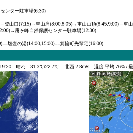
センター駐車場(6:30)
(7:15)→車山肩(8:00,8:05)→車山山頂(8:45,9:00)→車山乗
20,12:00)→霧ヶ峰自然保護センター駐車場(12:30)
塩壺の湯(14:00,15:00)==箕輪町先輩宅(16:00)
9:20 晴れ 31.3℃/22.7℃ 北西 2.8m/s 湿度 平均 76% / 