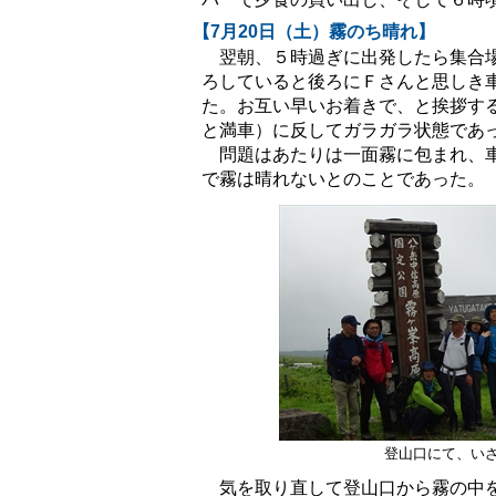
【7月20日（土）霧のち晴れ】
翌朝、５時過ぎに出発したら集合場
ろしていると後ろにＦさんと思しき
た。お互い早いお着きで、と挨拶す
と満車）に反してガラガラ状態であ
問題はあたりは一面霧に包まれ、車
で霧は晴れないとのことであった。
登山口にて、い
気を取り直して登山口から霧の中を