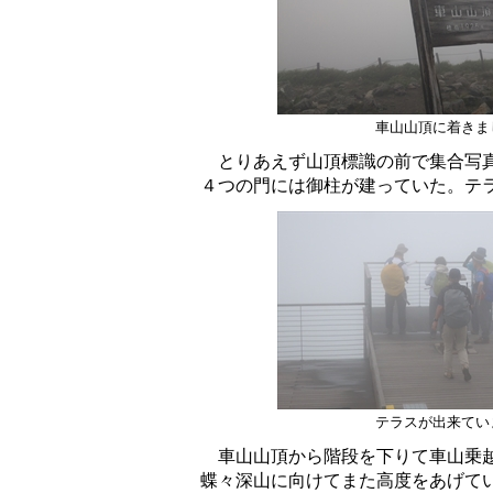
車山山頂に着きま
とりあえず山頂標識の前で集合写真
４つの門には御柱が建っていた。テ
テラスが出来てい
車山山頂から階段を下りて車山乗越
蝶々深山に向けてまた高度をあげて