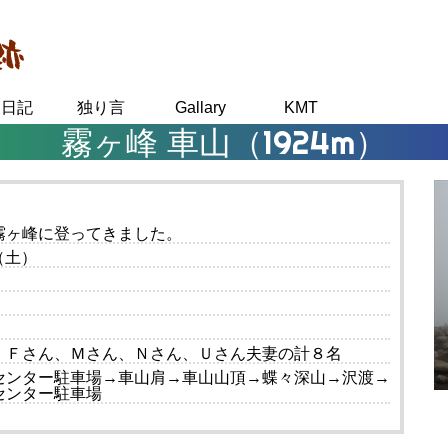
り日記
独り言
Gallary
KMT
霧ヶ峰 車山（1924m）
霧ヶ峰に登ってきました。
日（土）
、Ｆさん、Ｍさん、Ｎさん、Ｕさん夫妻の計８名
センター駐車場→車山肩→車山山頂→蝶々深山→沢渡→
センター駐車場