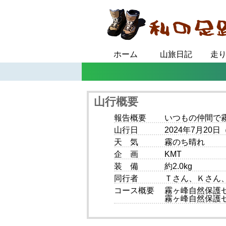
ホーム
山旅日記
走
山行概要
報告概要
いつもの仲間で
山行日
2024年7月20
天 気
霧のち晴れ
企 画
KMT
装 備
約2.0kg
同行者
Ｔさん、Ｋさん
コース概要
霧ヶ峰自然保護
霧ヶ峰自然保護