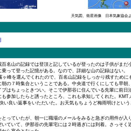
天気図、衛星画像 日本気象協会
円
百名山の記録では登頂と記しているが登ったのは子供がまだ
に乗って登った記憶がある。なので、詳細な山の記録はない。
霧ヶ峰を選んでくれたので、百名山記録をしっかり残すために
に朝の７時集合ということである。中央道で行くにしても早朝
イブはちょっときつい。そこで伊那谷に住んでいる先輩に前日
にも参加したらと誘ったところ、これも承知してくれた。KMT
の快い良い返事をいただいた。お天気もちょうど梅雨明けという
とっていたが、朝一に職場のメールをみると急ぎの用件が入り
空いていて、伊那谷の先輩宅には２時過ぎには到着。さっそく
頃から宴会となった。