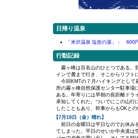
日帰り温泉
「米沢温泉 塩壺の湯」： 600
行動記録
霧ヶ峰は百名山のひとつである。我
インで麓まで行き、そこからリフト
今回KMTの７月ハイキングとして
所の霧ヶ峰自然保護センター駐車場
ある。年寄りには早朝の長距離ドラ
承知してくれた。ついでにこの山行
したこともあり、幹事からもOKと
【7月19日（金）晴れ】
前日の金曜日は平日なのでお休みを
てしまった。平日のせいか中央道は
パーで夕食の買い出し、そして６時