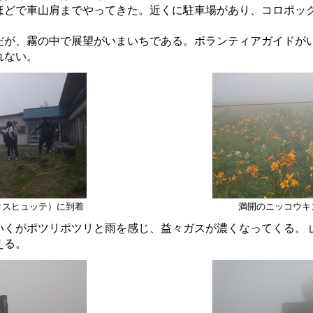
ほどで車山肩までやってきた。近くに駐車場があり、コロポッ
。
が、霧の中で展望がいまいちである。ボランティアガイドが
れない。
クスヒュッテ）に到着
満開のニッコウキ
くがポツリポツリと雨を感じ、益々ガスが濃くなってくる。 
える。