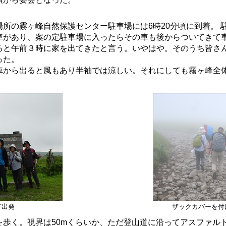
所の霧ヶ峰自然保護センター駐車場には6時20分頃に到着。 
車があり、案の定駐車場に入ったらその車も後からついてきて
ると午前３時に家を出てきたと言う。いやはや。そのうち皆さ
った。
から出ると風もあり半袖では涼しい。それにしても霧ヶ峰全
ざ出発
ザックカバーを付
歩く。視界は50mくらいか、ただ登山道に沿ってアスファル